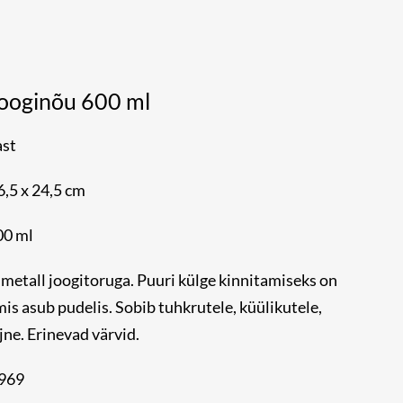
jooginõu 600 ml
ast
,5 x 24,5 cm
00 ml
 metall joogitoruga. Puuri külge kinnitamiseks on
mis asub pudelis. Sobib tuhkrutele, küülikutele,
jne. Erinevad värvid.
 0969