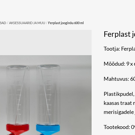
/
/
UBAD
AKSESSUAARID JA MUU
Ferplast jooginõu 600 ml
Ferplast 
Tootja: Ferpl
Mõõdud: 9 x 6
Mahtuvus: 6
Plastikpudel,
kaasas traat 
merisigadele 
Tootekood: