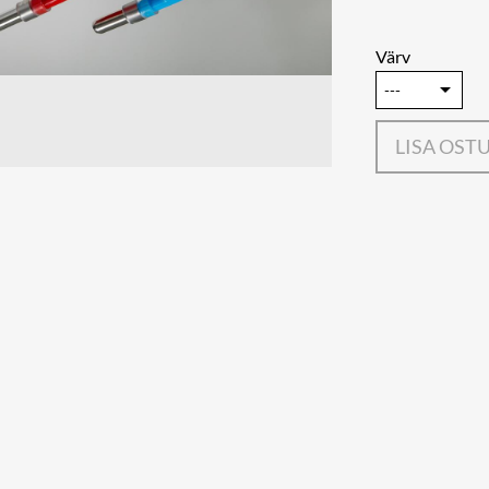
Värv
LISA OST