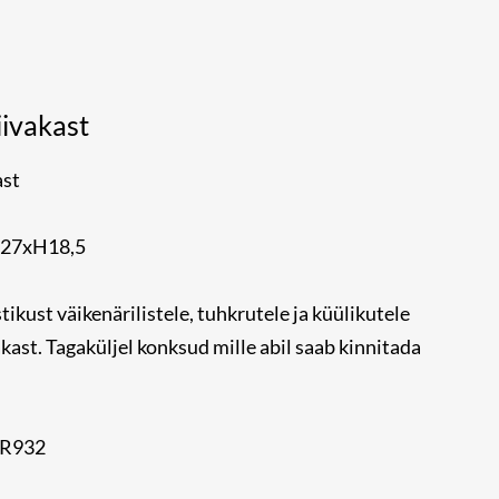
iivakast
ast
x27xH18,5
tikust väikenärilistele, tuhkrutele ja küülikutele
kast. Tagaküljel konksud mille abil saab kinnitada
BR932