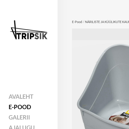
/
E-Pood
NÄRILISTE JA KÜÜLIKUTE KA
AVALEHT
E-POOD
GALERII
AJALUGU