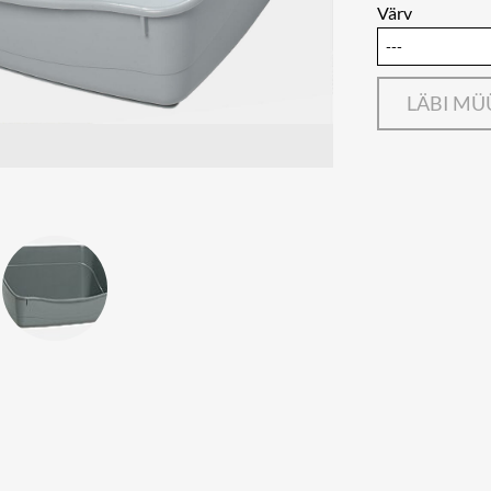
Värv
LÄBI M