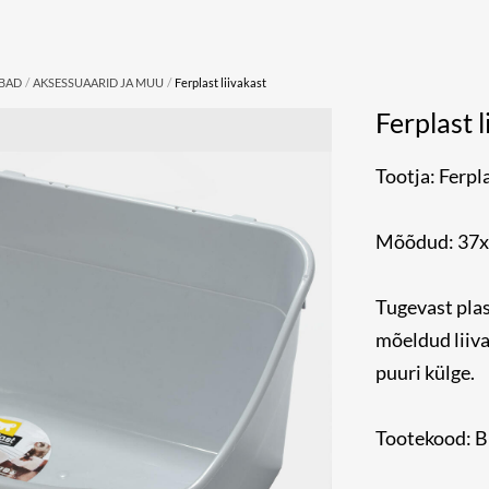
/
/
UBAD
AKSESSUAARID JA MUU
Ferplast liivakast
Ferplast l
Tootja: Ferpl
Mõõdud: 37
Tugevast plas
mõeldud liiva
puuri külge.
Tootekood: 