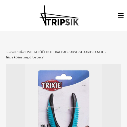
/
/
/
E-Pood
NÄRILISTE JA KÜÜLIKUTE KAUBAD
AKSESSUAARID JA MUU
Trixie küünetangid `de Luxe`