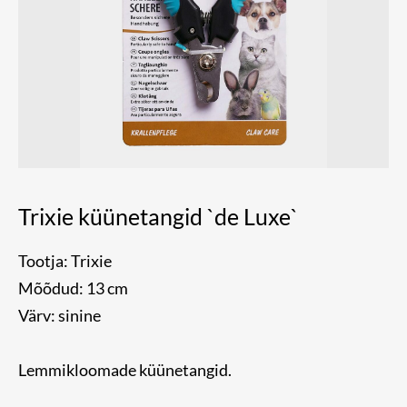
Trixie küünetangid `de Luxe`
Tootja: Trixie
Mõõdud: 13 cm
Värv: sinine
Lemmikloomade küünetangid.