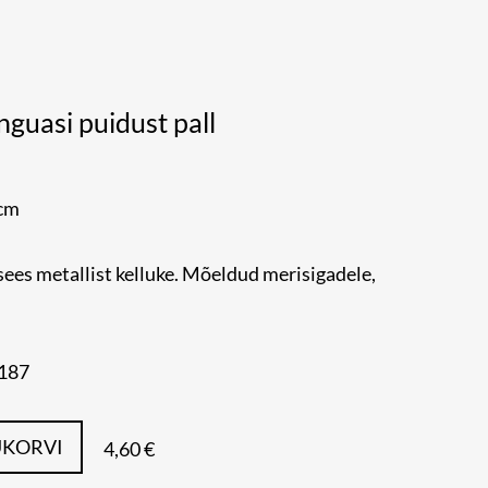
nguasi puidust pall
 cm
 sees metallist kelluke. Mõeldud merisigadele,
6187
UKORVI
4,60 €