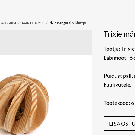
/
/
UBAD
AKSESSUAARID JA MUU
Trixie mänguasi puidust pall
Trixie mä
Tootja: Trixie
Läbimõõt: 6
Puidust pall,
küülikutele.
Tootekood: 
LISA OST