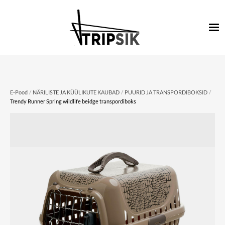
/
/
/
E-Pood
NÄRILISTE JA KÜÜLIKUTE KAUBAD
PUURID JA TRANSPORDIBOKSID
Trendy Runner Spring wildlife beidge transpordiboks