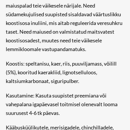
maiuspalad teie väikesele närijale. Need
südamekujulised suupisted sisaldavad väärtuslikku
koostisosa inuliini, mis aitab reguleerida veresuhkru
taset. Need maiused on valmistatud maitsvatest
koostisosadest, muutes need teie väikesele
lemmikloomale vastupandamatuks.
Koostis: speltanisu, kaer, riis, puuviljamass, võilill
(5%), kooritud kaerakliid, lignotselluloos,
kaltsiumkarbonaat, siguripulber.
Kasutamine: Kasuta suupistet preemiana või
vahepalana igapäevasel toitmisel olenevalt looma
suurusest 4-6 tk päevas.
Kääbusküülikutele, merisigadele, chinchilladele,