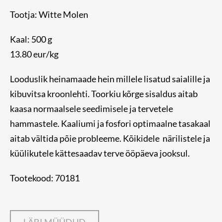
Tootja: Witte Molen
Kaal: 500 g
13.80 eur/kg
Looduslik heinamaade hein millele lisatud saialille ja
kibuvitsa kroonlehti. Toorkiu kõrge sisaldus aitab
kaasa normaalsele seedimisele ja tervetele
hammastele. Kaaliumi ja fosfori optimaalne tasakaal
aitab vältida põie probleeme. Kõikidele närilistele ja
küülikutele kättesaadav terve ööpäeva jooksul.
Tootekood: 70181
LÄBI MÜÜDUD